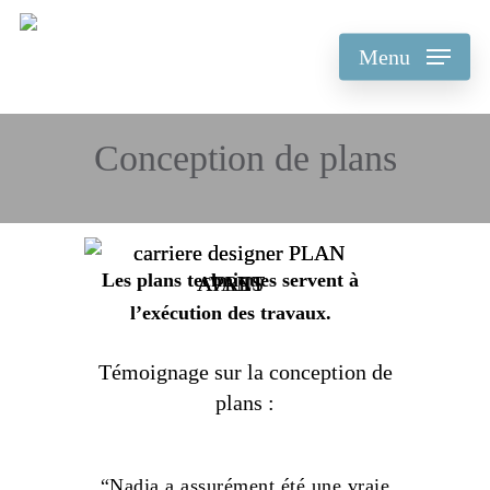
Skip
to
Menu
main
content
Conception de plans
Les plans techniques servent à
l’exécution des travaux.
Témoignage sur la conception de
plans :
“Nadia a assurément été une vraie