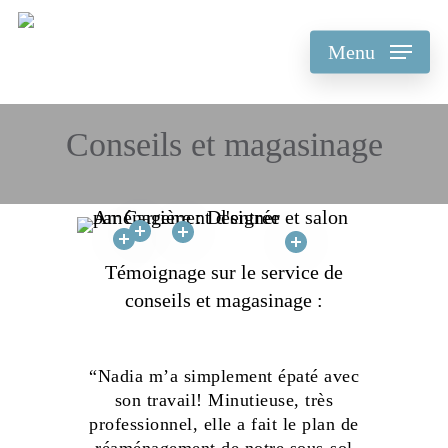
Skip
to
Menu
main
content
Conseils et magasinage
Témoignage sur le service de
conseils et magasinage :
“Nadia m’a simplement épaté avec
son travail! Minutieuse, très
professionnel, elle a fait le plan de
réaménagement de notre sous-sol