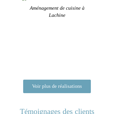
Aménagement de cuisine à
Décor
Lachine
cha
Voir plus de réalisations
Témoignages des clients