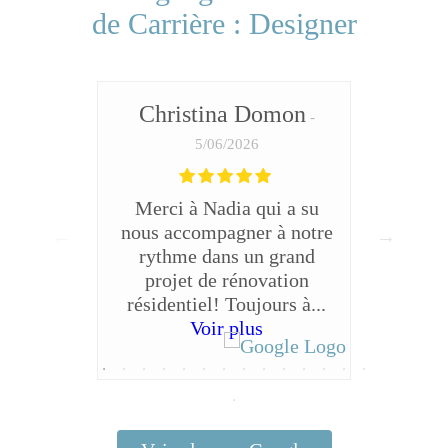
de Carrière : Designer
Christina Domon
SYLV
5/06/2026
Merci à Nadia qui a su
No
nous accompagner à notre
expéri
rythme dans un grand
du 
projet de rénovation
qua
résidentiel! Toujours à...
offer
Voir plus
autan