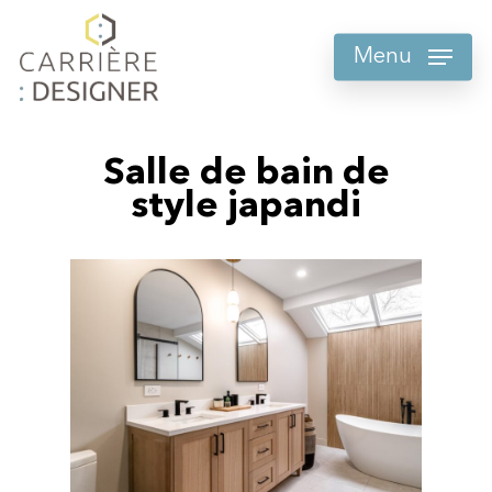
Skip
to
Menu
main
content
Salle de bain de
style japandi